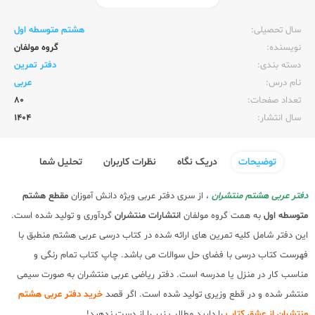
ناشر:‌
منتشران
سال تحصیلی:‌
هشتم متوسطه اول
نویسنده:‌
گروه مولفان
دسته بندی:
دفتر تمرین
نام درس:
عربی
تعداد صفحات:‌
80
سال انتشار:‌
1404
توضیحات
دریک نگاه
نظرات کاربران
تحلیل شما
دفتر عربی هشتم منتشران
، از سری دفتر عربی ویژه دانش آموزان
مقطع هشتم
متوسطه اول
به همت گروه مولفان
انتشارات منتشران
گردآوری و تولید شده است.
این دفتر شامل کلیه تمرین های ارائه شده در کتاب درسی عربی هشتم منطبق با
فهرست کتاب درسی با فضای حل سوالات می باشد. چاپ کتاب تمام رنگی و
مناسب کار در منزل یا مدرسه است. دفتر ریاضی عربی منتشران به صورت سیمی
منتشر شده و در قطع وزیری تولید شده است. اگر قصد
خرید دفتر عربی هشتم
منتشران از عشق کتاب
را دارید مطالب زیر را از دست ندهید!