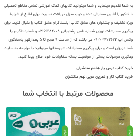
به شما تقدیم مینماید و شما میتوانید کتابهای کمک آموزشی تمامی مقاطع تحصیلی
تا کنکور را آنلاین سفارش داده و درب منزل دریافت نمایید. برای اطلاع از شرایط
ویژه تخفیف و جشنواره های عشق کتاب اینستاگرام عشق کتاب را دنبال کنید. برای
پیگیری سفارشات تهران شماره تلفن پشتیبانی 02166484008 و شماره تلگرام یا
واتس اپ 09203472622 می باشد که از ساعت 9 صبح تا 5 بعدازظهر پاسخگوی
شما عزیزان است و برای پیگیری سفارشات شهرستانها میتوانید با مراجعه به سایت
رهگیری مرسولات پستی از موقعیت بسته سفارشات خود اطلاع پیدا کنید.
خرید کتاب
درس یار هفتم منتشران
خرید کتاب
کار و تمرین عربی نهم منتشران
محصولات مرتبط با انتخاب شما
موجود
موجود
موج