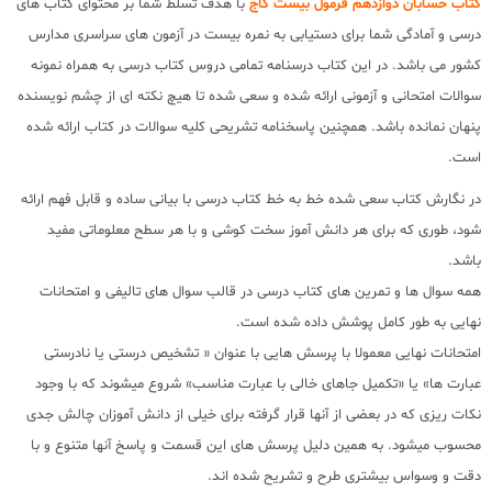
کتاب حسابان دوازدهم فرمول بیست گاج
با هدف تسلط شما بر محتوای کتاب های
درسی و آمادگی شما برای دستیابی به نمره بیست در آزمون های سراسری مدارس
کشور می باشد. در این کتاب درسنامه تمامی دروس کتاب درسی به همراه نمونه
سوالات امتحانی و آزمونی ارائه شده و سعی شده تا هیچ نکته ای از چشم نویسنده
پنهان نمانده باشد. همچنین پاسخنامه تشریحی کلیه سوالات در کتاب ارائه شده
است.
در نگارش کتاب سعی شده خط به خط کتاب درسی با بیانی ساده و قابل فهم ارائه
شود، طوری که برای هر دانش آموز سخت کوشی و با هر سطح معلوماتی مفید
باشد.
همه سوال ها و تمرین های کتاب درسی در قالب سوال های تالیفی و امتحانات
نهایی به طور کامل پوشش داده شده است.
امتحانات نهایی معمولا با پرسش هایی با عنوان « تشخیص درستی یا نادرستی
عبارت ها» یا «تکمیل جاهای خالی با عبارت مناسب» شروع میشوند که با وجود
نکات ریزی که در بعضی از آنها قرار گرفته برای خیلی از دانش آموزان چالش جدی
محسوب میشود. به همین دلیل پرسش های این قسمت و پاسخ آنها متنوع و با
دقت و وسواس بیشتری طرح و تشریح شده اند.