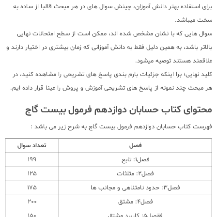
برای استفاده بهتر دانش آموزان، چینش سوال های در هر مبحث قالبا از ساده به
سخت میباشد.
سوال هایی که با نشان مشخص شده اند، ممکن است از سطح امتحانات نهایی
بالاتر باشد، به همین دلیل فقط به دانش آموزانی که زمان بیشتری در اختیار دارند و
علاقمند هستند توصیه میشود.
کلید نهایی؛ برا اینکه جزئیات بارم بندی پاسخ های تشریحی را مشاهده کنید، در
هر مبحث چند نمونه از پاسخ های تشریحی آموزش و پروش را عینا قرار داده ایم.
محتوای کتاب حسابان دوازدهم فرمول بیست گاج
فهرست کتاب حسابان دوازدهم فرمول بیست گاج به شرح زیر می باشد :
فصل
تعداد سوال
فصل1: تابع
199
فصل2: مثلثات
125
فصل3: حدود نامتناهی و مجانب ها
175
فصل4: مشتق
200
فقصل5: کاربرد مشتق
150