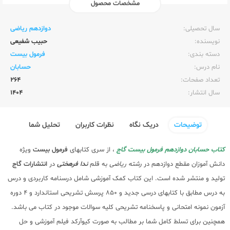
مشخصات محصول
ناشر:‌
گاج
سال تحصیلی:‌
دوازدهم ریاضی
نویسنده:‌
حبیب شفیعی
دسته بندی:
فرمول بیست
نام درس:
حسابان
تعداد صفحات:‌
264
سال انتشار:‌
1404
توضیحات
دریک نگاه
نظرات کاربران
تحلیل شما
کتاب حسابان دوازدهم فرمول بیست گاج
، از سری کتابهای
فرمول بیست
ویژه
دانش آموزان مقطع دوازدهم در
رشته ریاضی
به قلم
ندا فرهختی
در
انتشارات گاج
تولید و منتشر شده است. این کتاب کمک آموزشی شامل درسنامه کاربردی و درس
به درس مطابق با کتابهای درسی جدید و 850 پرسش تشریحی استاندارد و 4 دوره
آزمون نمونه امتحانی و پاسخنامه تشریحی کلیه سوالات موجود در کتاب می باشد.
همچنین برای تسلط کامل شما بر مطالب به صورت کیوآرکد فیلم آموزشی و حل