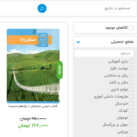
خرید کتاب حسابان :
برای خرید کتاب های کمک درسی حسابان م
خود و پتانسیل اطلاعاتی خود بهترین منبع
کالاهای موجود
درس حسابان کتابهای متعددی تولید میشود
داشته و دارد. بنابراین قبل از هزینه کر
مقطع تحصیلی
نویسندگان برگزیده درس حسا
مولفان متعددی در تولید
کتاب کمک درسی
بازی آموزشی
موجود
ساختار تالیف و سبک نگارش دارند. از اسات
نوشت افزار
پازل و ساختنی
دفتر و کاغذ
لوازم اداری
ملزومات دانش آموزی
خردسال
کتاب درسی حسابان 1 یازدهم مدرسه
کودک
نوجوان
۲۵۰,۰۰۰
تومان
جوان و بزرگسال
۱۹۷,۰۰۰
تومان
ورزشی