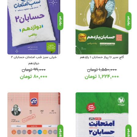
 دهم و یازدهم و دوازدهم ) تا کنکور در عشق کتاب همواره شامل تخفیف هستند. عش
ت های خاص جشنواره های تخفیف مختلفی از
موجود
موجود
نستاگرام و عضویت در خبرنامه عشق کتاب از آنها مطلع می شوید. عشق کتاب نماینده ف
 باشد. برای خرید کتابهای کمک درسی درس شیمی میتوانید از کد تخفیف زیر استفاده کنید
گاج سیر تا پیاز حسابان 1 یازدهم
خیلی سبز شب امتحان حسابان 2
دوازدهم
۱,۵۵۰,۰۰۰
تومان
۹۹,۰۰۰
تومان
۱,۲۲۴,۰۰۰
تومان
۸۰,۰۰۰
تومان
ان با تخفیف :
ابان پایه و کنکور
با
تخفیف ویژه و ارسال رایگان
پس از ثبت نام در سایت عشق کتاب 
وز کاری با پیک موتوری و سفارشات شهرستان ها پست پیشتاز شده و حداکثر سه روز ک
 فیزیکی است، پس چنانچه پس از دریافت بسته سفارش متوجه نقص چاپ یا مغایرت ب
موجود
موجود
کل شما رسیدگی خواهد شد. ناشران کمک آموزشی سراسر کشور با تخفیف دائمی و ارسال