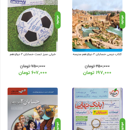
ق کتاب بزرگترین بانک کتاب و بروزترین وب سایت فروش آنلاین کتاب های
25 تا 35 درصد
تخفیف ویژه
موجود
موجود
روش کلیه ناشران کمک آموزشی از جمله انتشارات
خیلی سبز
، مبتکران ، گاج ،
 :
کتاب درسی حسابان 2 دوازدهم مدرسه
خیلی سبز تست حسابان 2 دوازدهم
۲۵۰,۰۰۰
تومان
۷۵۰,۰۰۰
تومان
۱۹۷,۰۰۰
تومان
۶۰۷,۰۰۰
تومان
و تکمیل سبد خرید، مبلغ سفارش را آنلاین پرداخت نموده و کتاب را درب منزل
اری به دست شما خواهد رسید. دقت کنید کلیه کالاهای ارسالی از عشق کتاب برای
سته ارسالی با سفارش خود شدید نگران نباشید. با پشتیبانی عشق کتاب تماس
موجود
موجود
 رایگان در عشق کتاب قابل خریداری است. علاوه بر این سایر کتابهای کمک