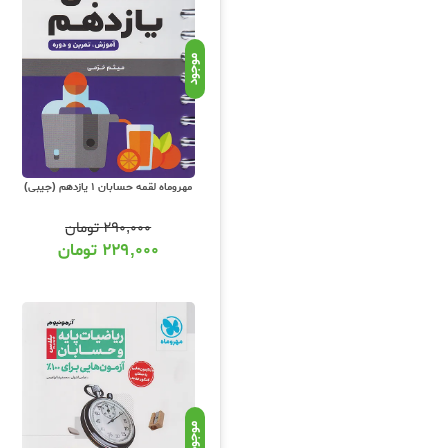
کتابهای کمک درسی حسابان متوسطه دوم (
انتشارات کمک آموزشی کشور با تخفیف ویژه و حداقل 15 درصد تخفیف و ارسال رایگان کتاب به سراسر کشور می باشد. ما بر اساس مناسب
موجود
برگزار می نماییم که با پیگیری صفحه ای
مهروماه ، الگو ، کاگو ، مشاوران و... می
مهروماه لقمه حسابان 1 یازدهم (جیبی)
۲۹۰,۰۰۰
تومان
۲۲۹,۰۰۰
تومان
خرید کتاب آموزش درس حساب
برای
خرید کتاب های کمک آموزشی درس حس
تحویل بگیرید. سفارشات شهر تهران یک ر
شما عزیزان شامل ضمانت اصالت و سلامت
موجود
بگیرید تا در اسرع وقت نسبت به رفع مش