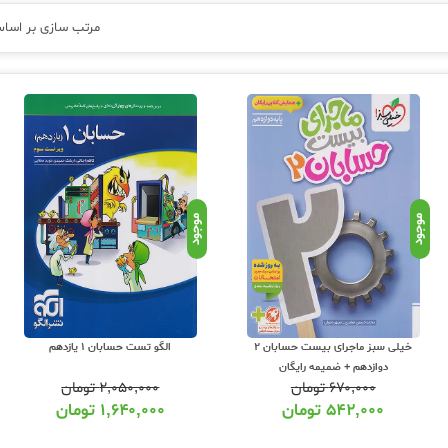
مرتب سازی بر اسا
قطع دهم و یازدهم و دوازدهم و داوطلبان
کنکور
میتوانید از چت آنلاین سایت یا مشا
 کمک درسی را از بین هزاران کتاب موجود در سایت عشق کتاب انتخاب نموده و نسبت به
 که محتوای متنوعی را بسته به نیاز مخاطب پوشش میدهند. بدیهی است که تمام این 
دن برای خرید کتاب و پرداخت پول، حتما با مشاور یا معلم یا پشتیبانی سایت عشق کتاب
بان :
 حسابان
از منظر تعلیم و تالیف فعال هستند و تعداد مولفان خوب این درس در ایران 
موجود
موجود
ید به نام این درس در کتابهای کمک آموزشی میتوان به اساتید زیر اشاره نمود :
نام مولف
ابوالقاسم شعبانی
حسین شفیع زاده
رسول محسنی منش
خیلی سبز ماجرای بیست حسابان 2
الگو تست حسابان 1 یازدهم
عباس اشرفی
دوازدهم + ضمیمه رایگان
علی منصف شکری
۶۷۰,۰۰۰
تومان
۲,۰۵۰,۰۰۰
تومان
۵۴۲,۰۰۰
تومان
۱,۶۴۰,۰۰۰
تومان
آریان حیدری
کاظم اجلالی و ارشک حمیدی