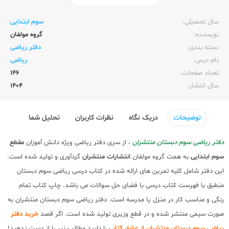
ناشر:‌
منتشران
سال تحصیلی:‌
سوم ابتدایی
نویسنده:‌
گروه مولفان
دسته بندی:
دفتر ریاضی
نام درس:
ریاضی
تعداد صفحات:‌
146
سال انتشار:‌
1404
توضیحات
دریک نگاه
نظرات کاربران
تحلیل شما
دفتر ریاضی سوم دبستان منتشران
، از سری دفتر ریاضی ویژه دانش آموزان
مقطع
سوم ابتدایی
به همت گروه مولفان
انتشارات منتشران
گردآوری و تولید شده است.
این دفتر شامل کلیه تمرین های ارائه شده در کتاب درسی ریاضی سوم دبستان
منطبق با فهرست کتاب درسی با فضای حل سوالات می باشد. چاپ کتاب تمام
رنگی و مناسب کار در منزل یا مدرسه است. دفتر ریاضی سوم دبستان منتشران به
صورت سیمی منتشر شده و در قطع وزیری تولید شده است. اگر قصد
خرید دفتر
ریاضی سوم دبستان منتشران از عشق کتاب
را دارید مطالب زیر را از دست ندهید!