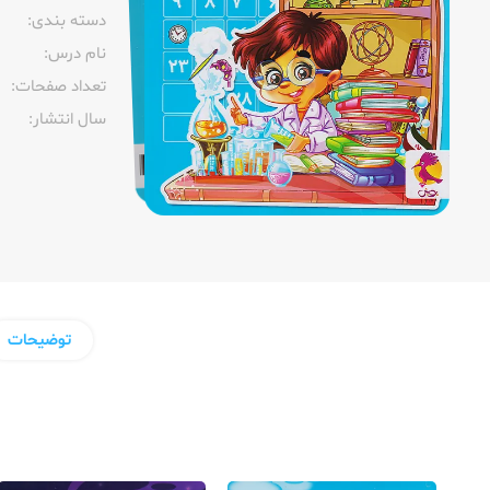
دسته بندی:
نام درس:
تعداد صفحات:‌
سال انتشار:‌
توضیحات