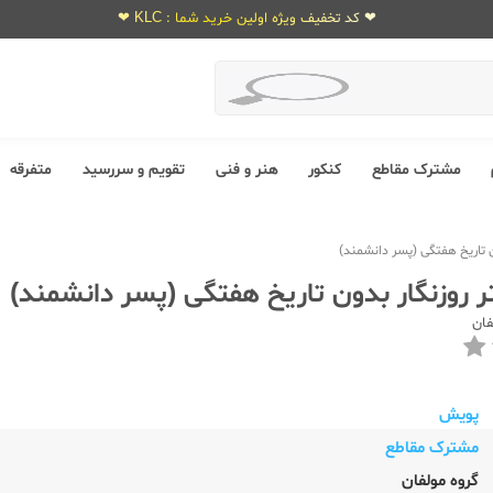
❤ کد تخفیف ویژه اولین خرید شما : KLC ❤
مشترک مقاطع
کنکور
هنر و فنی
تقویم و سررسید
متفرقه
ن تاریخ هفتگی (پسر دانشمند)
 روزنگار بدون تاریخ هفتگی (پسر دانشمند)
فان
پویش
مشترک مقاطع
گروه مولفان