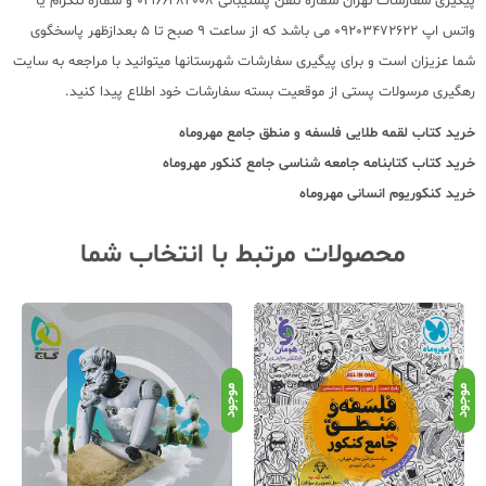
پیگیری سفارشات تهران شماره تلفن پشتیبانی 02166484008 و شماره تلگرام یا
واتس اپ 09203472622 می باشد که از ساعت 9 صبح تا 5 بعدازظهر پاسخگوی
شما عزیزان است و برای پیگیری سفارشات شهرستانها میتوانید با مراجعه به سایت
رهگیری مرسولات پستی از موقعیت بسته سفارشات خود اطلاع پیدا کنید.
خرید کتاب
لقمه طلایی فلسفه و منطق جامع مهروماه
خرید کتاب
کتابنامه جامعه شناسی جامع کنکور مهروماه
خرید
کنکوریوم انسانی مهروماه
محصولات مرتبط با انتخاب شما
موجود
موجود
موج