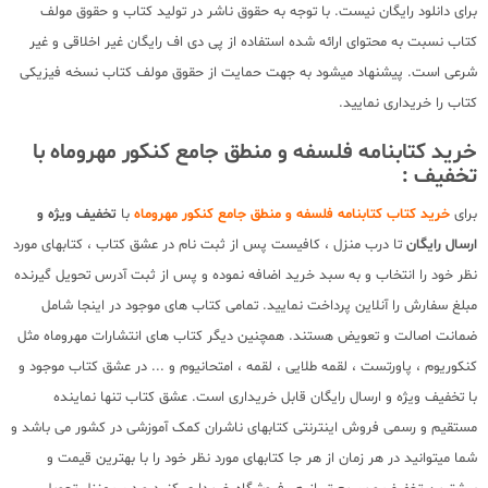
برای دانلود رایگان نیست. با توجه به حقوق ناشر در تولید کتاب و حقوق مولف
کتاب نسبت به محتوای ارائه شده استفاده از پی دی اف رایگان غیر اخلاقی و غیر
شرعی است. پیشنهاد میشود به جهت حمایت از حقوق مولف کتاب نسخه فیزیکی
کتاب را خریداری نمایید.
خرید کتابنامه فلسفه و منطق جامع کنکور مهروماه با
تخفیف :
برای
خرید کتاب کتابنامه فلسفه و منطق جامع کنکور مهروماه
با
تخفیف ویژه و
ارسال رایگان
تا درب منزل ، کافیست پس از ثبت نام در عشق کتاب ، کتابهای مورد
نظر خود را انتخاب و به سبد خرید اضافه نموده و پس از ثبت آدرس تحویل گیرنده
مبلغ سفارش را آنلاین پرداخت نمایید. تمامی کتاب های موجود در اینجا شامل
ضمانت اصالت و تعویض هستند. همچنین دیگر کتاب های انتشارات مهروماه مثل
کنکوریوم ، پاورتست ، لقمه طلایی ، لقمه ، امتحانیوم و ... در عشق کتاب موجود و
با تخفیف ویژه و ارسال رایگان قابل خریداری است. عشق کتاب تنها نماینده
مستقیم و رسمی فروش اینترنتی کتابهای ناشران کمک آموزشی در کشور می باشد و
شما میتوانید در هر زمان از هر جا کتابهای مورد نظر خود را با بهترین قیمت و