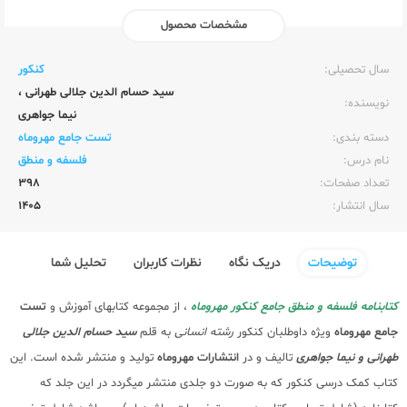
مشخصات محصول
ناشر:‌
مهر و ماه
سال تحصیلی:‌
کنکور
سید حسام الدین جلالی طهرانی
،
نویسنده:‌
نیما جواهری
دسته بندی:
تست جامع مهروماه
نام درس:
فلسفه و منطق
تعداد صفحات:‌
398
سال انتشار:‌
1405
توضیحات
دریک نگاه
نظرات کاربران
تحلیل شما
کتابنامه فلسفه و منطق جامع کنکور مهروماه
، از مجموعه کتابهای آموزش و
تست
جامع مهروماه
ویژه داوطلبان کنکور
رشته انسانی
به قلم
سید حسام الدین جلالی
طهرانی و نیما جواهری
تالیف و در
انتشارات مهروماه
تولید و منتشر شده است. این
کتاب کمک درسی کنکور که به صورت دو جلدی منتشر میگردد در این جلد که