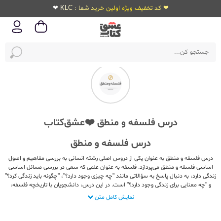
❤ کد تخفیف ویژه اولین خرید شما : KLC ❤
درس فلسفه و منطق ❤️عشق‌کتاب
درس فلسفه و منطق
درس فلسفه و منطق به عنوان یکی از دروس اصلی رشته انسانی به بررسی مفاهیم و اصول
اساسی فلسفه و منطق می‌پردازد. فلسفه به عنوان علمی که سعی در بررسی مسائل اساسی
زندگی دارد، به دنبال پاسخ به سؤالاتی مانند "چه چیزی وجود دارد؟"، "چگونه باید زندگی کرد؟"
و "چه معنایی برای زندگی وجود دارد؟" است. در این درس، دانشجویان با تاریخچه فلسفه،
مکتب‌های فلسفی مختلف و نظریات مشهور فلاسفه مانند آریستوتل، پلاتو، دکارت و هگل
نمایش کامل متن
آشنا می‌شوند. منطق به عنوان شاخه‌ای از فلسفه، به بررسی روش‌های استدلال و نحوه ارائه
دلایل و استدلال‌های صحیح و نامعتبر می‌پردازد. در این درس، دانشجویان با مفاهیمی مانند
مقدمات منطق، استدلال‌های نامعتبر، نحوه ساخت یک استدلال صحیح و معتبر، نحوه