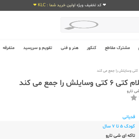
❤ کد تخفیف ویژه اولین خرید شما : KLC ❤
مشترک مقاطع
کنکور
هنر و فنی
تقویم و سررسید
متفرقه
سایلش را جمع می کند
شی تارو
قدیانی
کودک 5 تا 7 سال
تاکه ای شی تارو