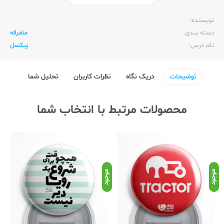
ناشر:‌
عشق کتاب (سین)
نویسنده:‌
دسته بندی:
متفرقه
نام درس:
پیکسل
توضیحات
دریک نگاه
نظرات کاربران
تحلیل شما
محصولات مرتبط با انتخاب شما
موجود
موجود
موج