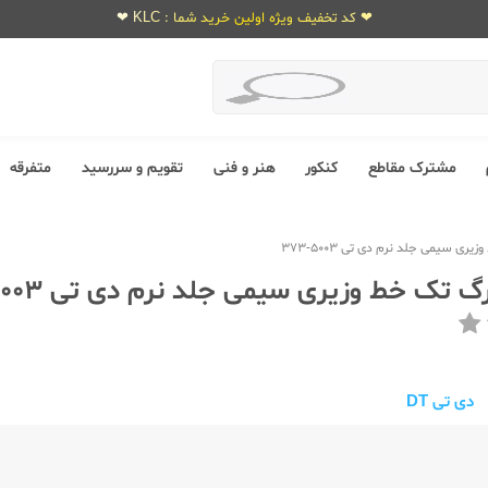
❤ کد تخفیف ویژه اولین خرید شما : KLC ❤
مشترک مقاطع
کنکور
هنر و فنی
تقویم و سررسید
متفرقه
دی تی DT