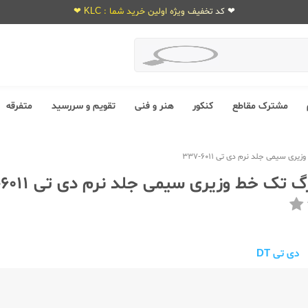
❤ کد تخفیف ویژه اولین خرید شما : KLC ❤
مشترک مقاطع
کنکور
هنر و فنی
تقویم و سررسید
متفرقه
دی تی DT