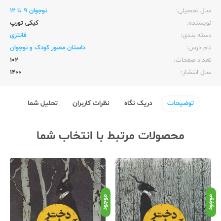
سال تحصیلی:‌
نوجوان 9 تا 12
نویسنده:‌
کیکی تورپ
دسته بندی:
فانتزی
نام درس:
داستان مصور کودک و نوجوان
تعداد صفحات:‌
102
سال انتشار:‌
1400
توضیحات
دریک نگاه
نظرات کاربران
تحلیل شما
محصولات مرتبط با انتخاب شما
موجود
موجود
موج