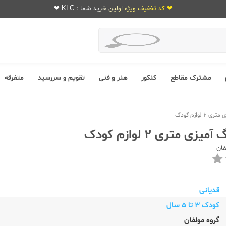
❤ کد تخفیف ویژه اولین خرید شما : KLC ❤
مشترک مقاطع
کنکور
هنر و فنی
تقویم و سررسید
متفرقه
 لوازم کودک
زی متری 2 لوازم کودک
فان
قدیانی
کودک 3 تا 5 سال
گروه مولفان