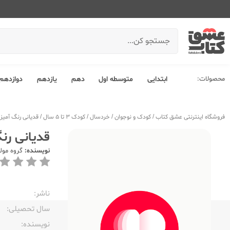
محصولات:
ابتدایی
متوسطه اول
دهم
یازدهم
دوازدهم
فروشگاه اینترنتی عشق کتاب
/
کودک و نوجوان
/
خردسال
/
کودک 3 تا 5 سال
/
قدیانی رنگ آمیزی متری 2
قدیانی رنگ آمی
نویسنده:
گروه مول
ناشر:‌
سال تحصیلی:‌
نویسنده:‌