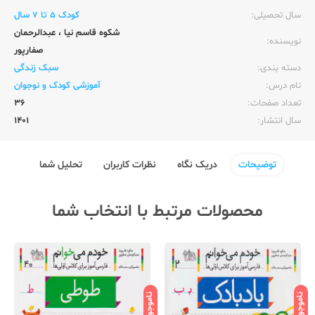
سال تحصیلی:‌
کودک 5 تا 7 سال
شکوه قاسم نیا
،
عبدالرحمان
نویسنده:‌
صفارپور
دسته بندی:
سبک زندگی
نام درس:
آموزشی کودک و نوجوان
تعداد صفحات:‌
36
سال انتشار:‌
1401
توضیحات
دریک نگاه
نظرات کاربران
تحلیل شما
محصولات مرتبط با انتخاب شما
ناموجود
ناموجود
نامو