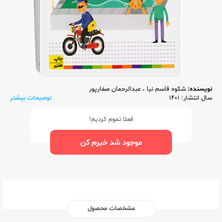
نویسنده:
شکوه قاسم نیا
،
عبدالرحمان صفارپور
سال انتشار: 1401
توضیحات بیشتر
فعلا تموم کردیم!
موجود شد خبرم کن
مشخصات محصول
ناشر:‌
افق