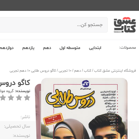
محصولات:
ابتدایی
متوسطه اول
دهم
یازدهم
دوازدهم
فروشگاه اینترنتی عشق کتاب
/
کتاب
/
دهم
/
10 تجربی
/
کاگو دروس طلایی 10 دهم تجربی
کاگو دروس طلایی 
نویسنده:
گروه مول
ناشر:‌
سال تحصیلی:‌
نویسنده:‌