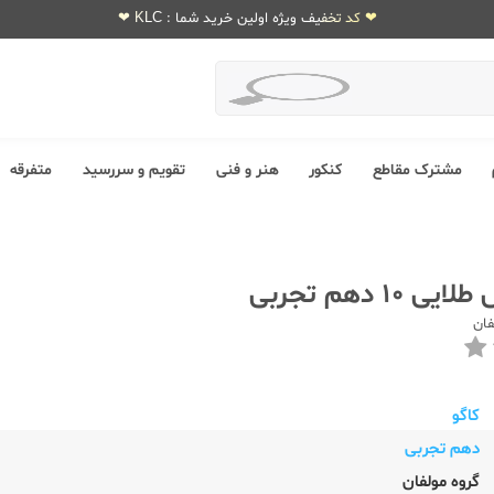
❤ کد تخفیف ویژه اولین خرید شما : KLC ❤
مشترک مقاطع
کنکور
هنر و فنی
تقویم و سررسید
متفرقه
10 دهم تجربی
فان
کاگو
دهم تجربی
گروه مولفان