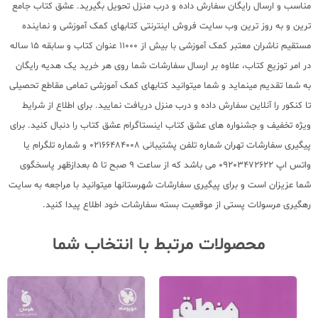
مناسب و ارسال رایگان سفارش داده و درب منزل تحویل بگیرید. عشق کتاب جامع
ترین و به روز ترین وب سایت فروش اینترنتی کتابهای کمک آموزشی و نماینده
مستقیم ناشران معتبر کمک آموزشی با بیش از 11000 عنوان کتاب و سابقه 15 ساله
در امر توزیع کتاب، علاوه بر ارسال سفارشات شما روی هر خرید یک هدیه رایگان
به شما تقدیم مینماید و شما میتوانید کتابهای کمک آموزشی تمامی مقاطع تحصیلی
تا کنکور را آنلاین سفارش داده و درب منزل دریافت نمایید. برای اطلاع از شرایط
ویژه تخفیف و جشنواره های عشق کتاب اینستاگرام عشق کتاب را دنبال کنید. برای
پیگیری سفارشات تهران شماره تلفن پشتیبانی 02166484008 و شماره تلگرام یا
واتس اپ 09203472622 می باشد که از ساعت 9 صبح تا 5 بعدازظهر پاسخگوی
شما عزیزان است و برای پیگیری سفارشات شهرستانها میتوانید با مراجعه به سایت
رهگیری مرسولات پستی از موقعیت بسته سفارشات خود اطلاع پیدا کنید.
محصولات مرتبط با انتخاب شما