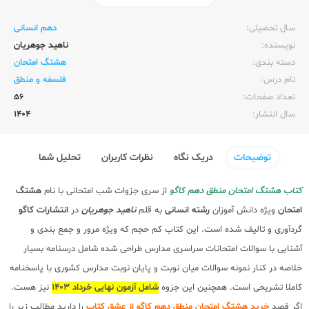
ناشر:‌
کاگو
سال تحصیلی:‌
دهم انسانی
نویسنده:‌
ناهید جوهریان
دسته بندی:
هشتگ امتحان
نام درس:
فلسفه و منطق
تعداد صفحات:‌
56
سال انتشار:‌
1404
توضیحات
دریک نگاه
نظرات کاربران
تحلیل شما
کتاب هشتگ امتحان منطق دهم کاگو
از سری جزوات شب امتحانی با نام
هشتگ
امتحان
ویژه دانش آموزان
رشته انسانی
به قلم
ناهید جوهریان
در
انتشارات کاگو
گردآوری و تالیف شده است. این کتاب کم حجم که ویژه مرور و جمع بندی و
آشنایی با سوالات امتحانات سراسری مدارس طراحی شده شامل درسنامه بسیار
خلاصه در کنار نمونه سوالات میان نوبت و پایان نوبت مدارس کشوری با پاسخنامه
کاملا تشریحی است. همچنین این جزوه
شامل آزمون نهایی خرداد 1403
نیز هست.
اگر قصد
خرید هشتگ امتحان منطق دهم کاگو از عشق کتاب
را دارید مطالب زیر را