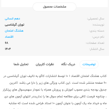
مشخصات محصول
ناشر:‌
کاگو
سال تحصیلی:‌
دهم انسانی
نویسنده:‌
توران گرشاسبی
دسته بندی:
هشتگ امتحان
نام درس:
اقتصاد
تعداد صفحات:‌
68
سال انتشار:‌
1404
توضیحات
دریک نگاه
نظرات کاربران
تحلیل شما
کتاب هشتگ امتحان اقتصاد 1 10 توسط
انتشارات کاگو
به تالیف توران گرشاسبی در
60 صفحه منتشر شده است .این کتاب ویژگی های زیر را دارا می باشد :آخرین
جدول بودجه بندی مصوب آموزش و پرورش همراه با نمودار سهمیسوال های پرتکرار
، چنانچه فرصت کافی برای مطالعه تمام سوال ها را نداریددر انتهای آزمون های دی
ماه و خرداد ماه یک آزمون با عنوان آزمون ۱۰ استاد طراحی شده است که مشابه