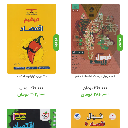
 شامل مسائل نیز هست. برای یادگیری بهتر مطالب و همچنین تسلط بر حل مسائل اقتص
وزشی میتوان به اساتید زیر اشاره نمود :
نام مولف
پری ناز گلپایگانی
وحید تمنا
موجود
موجود
میترا چینی ساز
علی محسنی
تصاد انسانی :
در مقطع دهم و کنکور در عشق کتاب همواره شامل تخفیف هستند. عشق کتاب بزرگتری
گاج فرمول بیست اقتصاد 1 دهم
مشاوران تیزشیم اقتصاد
شق کتاب از آنها مطلع می شوید. عشق کتاب نماینده فروش کلیه ناشران کمک آموزشی 
۳۶۰,۰۰۰
تومان
۲۶۰,۰۰۰
تومان
رس شیمی میتوانید از کد تخفیف زیر استفاده کنید :
۲۸۴,۰۰۰
تومان
۲۰۲,۰۰۰
تومان