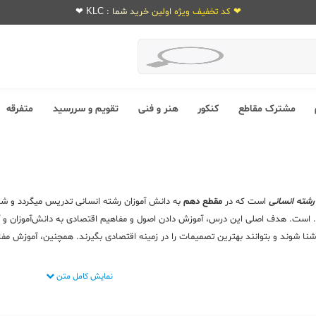
❤ کد تخفیف ویژه اولین خرید شما : KLC ❤
مشترک مقاطع
کنکور
هنر و فنی
تقویم و سررسید
متفرقه
رشته انسانی
است که در
مقطع دهم
به دانش آموزان رشته انسانی تدریس میگردد و شام
. است. هدف اصلی این درس، آموزش دادن اصول و مفاهیم اقتصادی به دانش‌آموزان و آم
شنا شوند و بتوانند بهترین تصمیمات را در زمینه اقتصادی بگیرند. همچنین، آموزش مفاهی
نمایش کامل متن
تا بتوانند درک بهتری از مسائل اقتصادی داشته باشند و به طور کلی، به توسعه اقتصا
ن موفق عمل کنند. در کل، درس اقتصاد یکی از مهم‌ترین دروس در کنکور است و افزایش نمره
د در سایت
بانک کتاب عشق کتاب
از همین صفحه به عناوین متعدد منتشر شده از این 