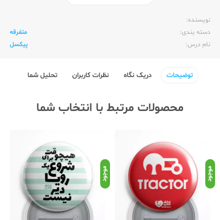
ناشر:‌
عشق کتاب (سین)
نویسنده:‌
دسته بندی:
متفرقه
نام درس:
پیکسل
توضیحات
دریک نگاه
نظرات کاربران
تحلیل شما
محصولات مرتبط با انتخاب شما
موجود
موجود
موج