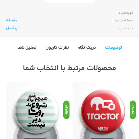
ناشر:‌
عشق کتاب (سین)
نویسنده:‌
دسته بندی:
متفرقه
نام درس:
پیکسل
توضیحات
دریک نگاه
نظرات کاربران
تحلیل شما
محصولات مرتبط با انتخاب شما
موجود
موجود
موج