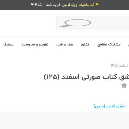
❤ کد تخفیف ویژه اولین خرید شما : KLC ❤
مشترک مقاطع
کنکور
هنر و فنی
تقویم و سررسید
متفرقه
ند (125)
 کتاب صورتی اسفند (125)
عشق کتاب (سین)