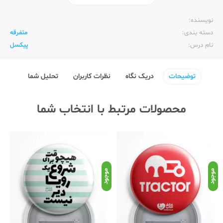
ناشر:‌
عشق کتاب (سین)
نویسنده:‌
دسته بندی:
متفرقه
نام درس:
پیکسل
توضیحات
دریک نگاه
نظرات کاربران
تحلیل شما
محصولات مرتبط با انتخاب شما
موجود
موجود
موج