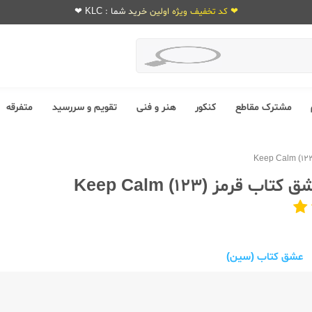
❤ کد تخفیف ویژه اولین خرید شما : KLC ❤
مشترک مقاطع
کنکور
هنر و فنی
تقویم و سررسید
متفرقه
 قرمز Keep Calm (123)
عشق کتاب (سین)