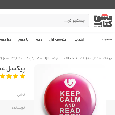
محصولات:
ابتدایی
متوسطه اول
دهم
یازدهم
دوازدهم
فروشگاه اینترنتی عشق کتاب
/
لوازم التحریر
/
نوشت افزار
/
پیکسل
/
پیکسل عشق کتاب قرمز Keep Calm (123)
پیکسل عشق کتاب
ناشر:‌
نویسنده:‌