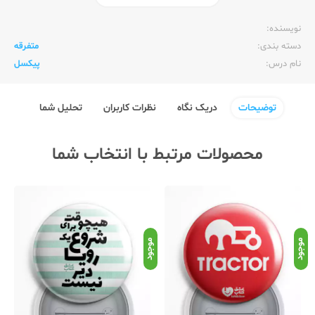
ناشر:‌
عشق کتاب (سین)
نویسنده:‌
دسته بندی:
متفرقه
نام درس:
پیکسل
توضیحات
دریک نگاه
نظرات کاربران
تحلیل شما
محصولات مرتبط با انتخاب شما
موجود
موجود
موج