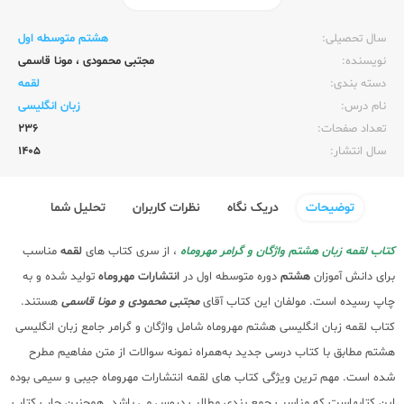
ناشر:‌
مهر و ماه
سال تحصیلی:‌
هشتم متوسطه اول
نویسنده:‌
مجتبی محمودی
،
مونا قاسمی
دسته بندی:
لقمه
نام درس:
زبان انگلیسی
تعداد صفحات:‌
236
سال انتشار:‌
1405
توضیحات
دریک نگاه
نظرات کاربران
تحلیل شما
کتاب لقمه زبان هشتم واژگان و گرامر مهروماه
، از سری کتاب های
لقمه
مناسب
برای دانش آموزان
هشتم
دوره متوسطه اول در
انتشارات مهروماه
تولید شده و به
چاپ رسیده است. مولفان این کتاب آقای
مجتبی محمودی و مونا قاسمی
هستند.
کتاب لقمه زبان انگلیسی هشتم مهروماه شامل واژگان و گرامر جامع زبان انگلیسی
هشتم مطابق با کتاب درسی جدید به‌همراه نمونه سوالات از متن مفاهیم مطرح
شده است. مهم ترین ویژگی کتاب های لقمه انتشارات مهروماه جیبی و سیمی بوده
این کتابهاست که مناسب جمع بندی مطالب دروس می باشد. همچنین چاپ کتاب