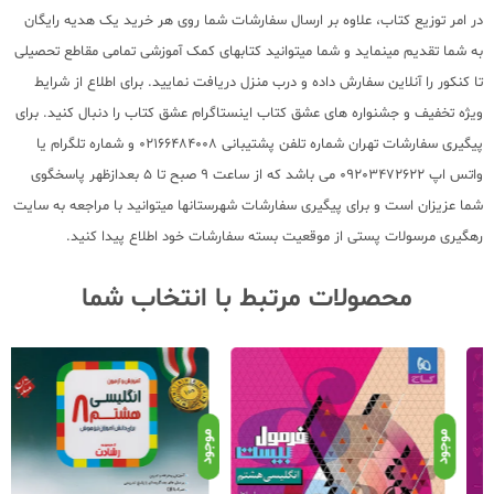
در امر توزیع کتاب، علاوه بر ارسال سفارشات شما روی هر خرید یک هدیه رایگان
به شما تقدیم مینماید و شما میتوانید کتابهای کمک آموزشی تمامی مقاطع تحصیلی
تا کنکور را آنلاین سفارش داده و درب منزل دریافت نمایید. برای اطلاع از شرایط
ویژه تخفیف و جشنواره های عشق کتاب اینستاگرام عشق کتاب را دنبال کنید. برای
پیگیری سفارشات تهران شماره تلفن پشتیبانی 02166484008 و شماره تلگرام یا
واتس اپ 09203472622 می باشد که از ساعت 9 صبح تا 5 بعدازظهر پاسخگوی
شما عزیزان است و برای پیگیری سفارشات شهرستانها میتوانید با مراجعه به سایت
رهگیری مرسولات پستی از موقعیت بسته سفارشات خود اطلاع پیدا کنید.
محصولات مرتبط با انتخاب شما
موجود
موجود
موج