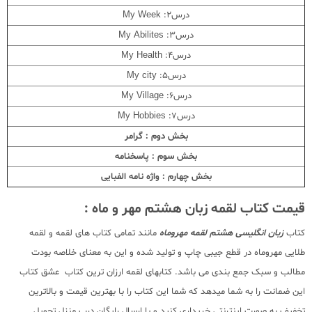
درس2: My Week
درس3: My Abilites
درس4: My Health
درس5: My city
درس6: My Village
درس7: My Hobbies
بخش دوم : گرامر
بخش سوم : پاسخنامه
بخش چهارم : واژه نامه الفبایی
قیمت کتاب لقمه زبان هشتم مهر و ماه :
کتاب
زبان انگلیسی هشتم لقمه مهروماه
مانند تمامی کتاب های لقمه و لقمه
طلایی مهروماه در قطع جیبی چاپ و تولید شده و این به معنای خلاصه بودت
مطالب و سبک جمع بندی می باشد. کتابهای لقمه ارزان ترین کتاب عشق کتاب
این ضمانت را به شما میدهد که شما این کتاب را با بهترین قیمت و بالاترین
تخفیف به صورت اینترنتی خریداری کنید و با ارسال رایگان درب منزل تحویل