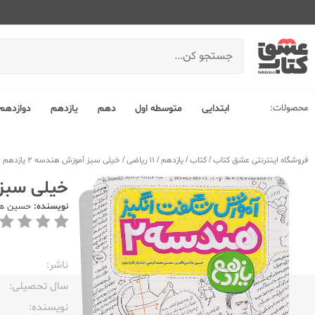
محصولات:
ابتدایی
متوسطه اول
دهم
یازدهم
دوازدهم
فروشگاه اینترنتی عشق کتاب
/
کتاب
/
یازدهم
/
11 ریاضی
/
خیلی سبز آموزش هندسه 2 یازدهم شگفت انگیز
خیلی سبز آموزش 
نویسنده:
حسین ه
ناشر:‌
سال تحصیلی:‌
نویسنده:‌