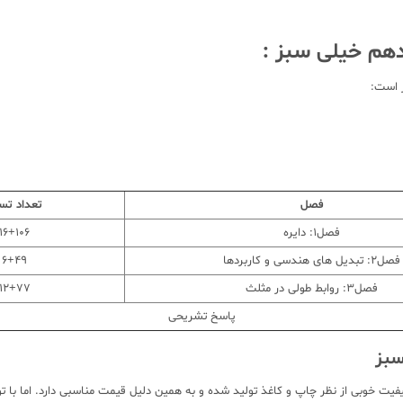
هم خیلی سبز :
 است:
فصل
تعداد ت
فصل1: دایره
16+106
فصل2: تبدیل های هندسی و کاربردها
6+49
فصل3: روابط طولی در مثلث
12+77
پاسخ تشریحی
سبز
لی سبز با کیفیت خوبی از نظر چاپ و کاغذ تولید شده و به همین دلیل قیمت مناسبی دارد. ام