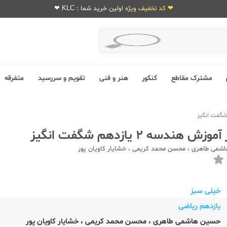
❤ کد تخفیف ویژه اولین خرید شما : KLC ❤
مشترک مقاطع
کنکور
هنر و فنی
تقویم و سررسید
متفرقه
هندسه 2 یازدهم شگفت انگیز
اشمی طاهری
،
محسن محمد کریمی
،
خشایار کاویان پور
خیلی سبز
یازدهم ریاضی
حسین هاشمی طاهری
،
محسن محمد کریمی
،
خشایار کاویان پور