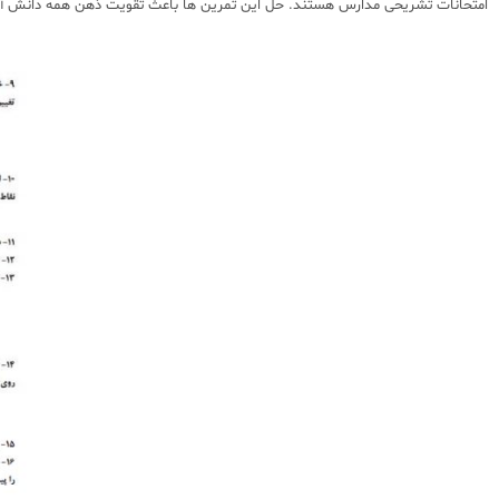
امتحانات تشریحی مدارس هستند. حل این تمرین ها باعث تقویت ذهن همه دانش آمو