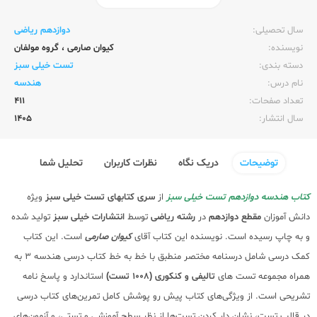
ناشر:‌
خیلی سبز
سال تحصیلی:‌
دوازدهم ریاضی
نویسنده:‌
کیوان صارمی
،
گروه مولفان
دسته بندی:
تست خیلی سبز
نام درس:
هندسه
تعداد صفحات:‌
411
سال انتشار:‌
1405
توضیحات
دریک نگاه
نظرات کاربران
تحلیل شما
کتاب هندسه دوازدهم تست خیلی سبز
از
سری کتابهای تست خیلی سبز
ویژه
دانش آموزان
مقطع دوازدهم
در
رشته ریاضی
توسط
انتشارات خیلی سبز
تولید شده
و به چاپ رسیده است. نویسنده این کتاب آقای
کیوان صارمی
است. این کتاب
کمک درسی شامل درسنامه مختصر منطبق با خط به خط کتاب درسی هندسه 3 به
همراه مجموعه تست های
تالیفی و کنکوری (1008 تست)
استاندارد و پاسخ نامه
تشریحی است. از ویژگی‌های کتاب پیش رو پوشش کامل تمرین‌های کتاب درسی
در قالب تست، نشان دار کردن تست‌ها از نظر سطح آموزشی و تستی، و آزمون‌های