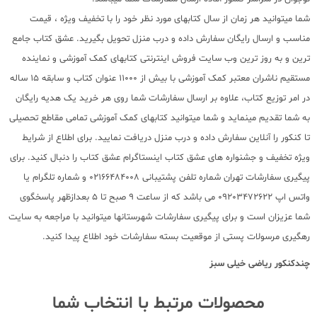
شما میتوانید هر زمان از سال کتابهای مورد نظر خود را با تخفیف ویژه ، قیمت
مناسب و ارسال رایگان سفارش داده و درب منزل تحویل بگیرید. عشق کتاب جامع
ترین و به روز ترین وب سایت فروش اینترنتی کتابهای کمک آموزشی و نماینده
مستقیم ناشران معتبر کمک آموزشی با بیش از 11000 عنوان کتاب و سابقه 15 ساله
در امر توزیع کتاب، علاوه بر ارسال سفارشات شما روی هر خرید یک هدیه رایگان
به شما تقدیم مینماید و شما میتوانید کتابهای کمک آموزشی تمامی مقاطع تحصیلی
تا کنکور را آنلاین سفارش داده و درب منزل دریافت نمایید. برای اطلاع از شرایط
ویژه تخفیف و جشنواره های عشق کتاب اینستاگرام عشق کتاب را دنبال کنید. برای
پیگیری سفارشات تهران شماره تلفن پشتیبانی 02166484008 و شماره تلگرام یا
واتس اپ 09203472622 می باشد که از ساعت 9 صبح تا 5 بعدازظهر پاسخگوی
شما عزیزان است و برای پیگیری سفارشات شهرستانها میتوانید با مراجعه به سایت
رهگیری مرسولات پستی از موقعیت بسته سفارشات خود اطلاع پیدا کنید.
چندکنکور ریاضی خیلی سبز
محصولات مرتبط با انتخاب شما