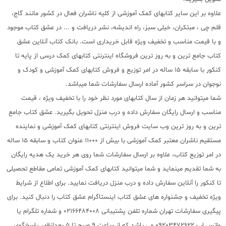
علاوه بر این سایر کتابهای کمک آموزشی از کلیه ناشران فعال در کشور مانند گاج،
قلم چی ، مبتکران، خیلی سبز، راه اندیشه، نشر دریافت و ... در عشق کتاب موجود
و با قیمت مناسب و تخفیف ویژه قابل خریداری است. بانک کتاب آنلاین عشق
کتاب جامع ترین و به روز ترین فروشگاه اینترنتی کتابهای کمک درسی از پایه تا
کنکور با سابقه 15 ساله در امر توزیع و فروش کتابهای کمک آموزشی و کودک و
نوجوان در سراسر کشور آماده ارسال سفارشات شما میباشد.
شما میتوانید هر زمان از سال کتابهای مورد نظر خود را با تخفیف ویژه ، قیمت
مناسب و ارسال رایگان سفارش داده و درب منزل تحویل بگیرید. عشق کتاب جامع
ترین و به روز ترین وب سایت فروش اینترنتی کتابهای کمک آموزشی و نماینده
مستقیم ناشران معتبر کمک آموزشی با بیش از 11000 عنوان کتاب و سابقه 15 ساله
در امر توزیع کتاب، علاوه بر ارسال سفارشات شما روی هر خرید یک هدیه رایگان
به شما تقدیم مینماید و شما میتوانید کتابهای کمک آموزشی تمامی مقاطع تحصیلی
تا کنکور را آنلاین سفارش داده و درب منزل دریافت نمایید. برای اطلاع از شرایط
ویژه تخفیف و جشنواره های عشق کتاب اینستاگرام عشق کتاب را دنبال کنید. برای
پیگیری سفارشات تهران شماره تلفن پشتیبانی 02166484008 و شماره تلگرام یا
واتس اپ 09203472622 می باشد که از ساعت 9 صبح تا 5 بعدازظهر پاسخگوی