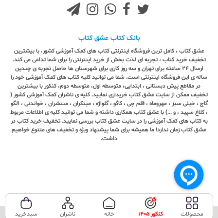
بانک کتاب عشق کتاب
عشق کتاب ، کامل ترین فروشگاه اینترنتی کتاب های کمک آموزشی کشور، با بیشترین
تخفیف خرید کتاب ، تجربه ای لذت بخش از خرید اینترنتی را برای شما تداعی می کند.
ارسال ٢٤ ساعته برای تهران و سه روز کاری برای شهرستان ها حاصل تجربه ی چندین
ساله ی این فروشگاه اینترنتی است. شما می توانید کلیه کتاب های کمک آموزشی خود را
در مقاطع پیش دبستانی ، ابتدایی، متوسطه اول، متوسطه دوم، کنکور با بیشترین
تخفیف ممکن از سایت عشق کتاب خریداری نمایید. کلیه ی ناشران کمک آموزشی کشور (
گاج ، خیلی سبز ، مهروماه ، قلم چی ، کاگو ، گلواژه ، مبتکران ، منتشران ، خواندنی ، الگو
، کلاغ سپید ، و ...) با عشق کتاب همکاری داشته و شما می توانید کلیه ی اطلاعات مربوط
به کتاب های کمک آموزشی را در سایت عشق کتاب بررسی نمایید. تخفیف خرید کتاب در
عشق کتاب زمان ندارد! ما همیشه برای شما پیشنهاد ویژه و تخفیف های متنوع خواهیم
داشت.
محصولات
کنکور 1405
خانه
ناشران
سبدخرید
تمامی حقوق این سایت متعلق به فروشگاه عشق کتاب می‌باشد.