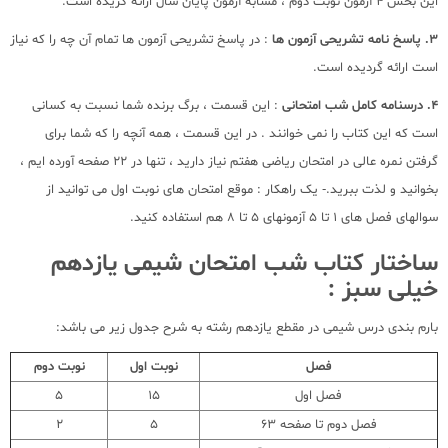
این بخش 4 آزمون نوبت دوم ، مشابه آزمون پایان سال ارائه گریده است.
3. پاسخ نامه تشریحی آزمون ها
: در پاسخ تشریحی آزمون ها تمام آن چه را که نیاز
است ارائه گردیده است.
4. درسنامه کامل شب امتحانی
: این قسمت ، برگ برنده شما نسبت به کسانی
است که این کتاب را نمی خوانند . در این قسمت ، همه آنچه را که شما برای
گرفتن نمره عالی در امتحان ریاضی هفتم نیاز دارید ، تنها در 22 صفحه آورده ایم ،
بخوانید و لذت ببرید.- یک راهکار : موقع امتحان های نوبت اول می توانید از
سوالهای فصل های 1 تا 5 آزمونهای 5 تا 8 هم استفاده کنید.
ساختار کتاب شب امتحان شیمی یازدهم
خیلی سبز :
بارم بندی درس شیمی در مقطع یازدهم رشته به شرح جدول زیر می باشد:
فصل
نوبت اول
نوبت دوم
فصل اول
15
5
فصل دوم تا صفحه 63
5
2