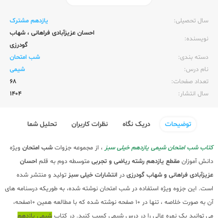
ناشر:‌
خیلی سبز
سال تحصیلی:‌
یازدهم مشترک
احسان عزیزآبادی فراهانی
،
شهاب
نویسنده:‌
گودرزی
دسته بندی:
شب امتحان
نام درس:
شیمی
تعداد صفحات:‌
68
سال انتشار:‌
1404
توضیحات
دریک نگاه
نظرات کاربران
تحلیل شما
کتاب شب امتحان شیمی یازدهم خیلی سبز
، از مجموعه جزوات
شب امتحان
ویژه
دانش آموزان
مقطع یازدهم رشته ریاضی و تجربی
متوسطه دوم به قلم
احسان
عزیزآبادی فراهانی و شهاب گودرزی
در
انتشارات خیلی سبز
تولید و منتشر شده
است. این جزوه ویژه استفاده در شب امتحان نوشته شده، به طوریکه درسنامه های
آن به صورت خلاصه ، تنها در 10 صفحه نوشته شده که با مطالعه همین 10صفحه،
می توانید یک نمره عالی را در درس شیمی کسب کنید. در کتاب
شیمی یازدهم