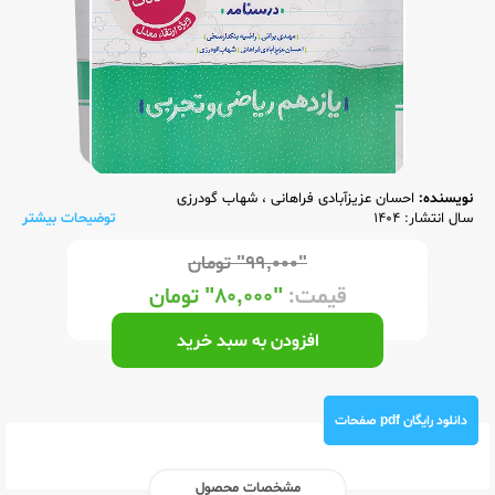
نویسنده:
احسان عزیزآبادی فراهانی
،
شهاب گودرزی
سال انتشار: 1404
توضیحات بیشتر
"۹۹,۰۰۰"
تومان
قیمت:
"۸۰,۰۰۰"
تومان
افزودن به سبد خرید
دانلود رایگان pdf صفحات
مشخصات محصول