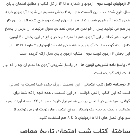
2. آزمونهای نوبت دوم
: آزمونهای شماره 5 تا 12 از کل کتاب و مطابق امتحان پایان
سال طرح شده اند . این قسمت هم ، به 2 بخش تقسیم می شود : آزمونهای طبقه
بندی شده : آزمونهای شماره 5 تا 8 را که برای نوبت دوم طرح شده اند. با این کار
باز هم می توانید پس از خواندن هر درس تعدادی سوال مرتبط با آن درس را پاسخ
دهید . هر کدام از این آزمونها هم 10 نمره دارند در واقع در این بخش ، 4 آزمون
کامل ارائه گردیده است.آزمونهای طبقه بندی نشده : آزمونهای شماره 9 تا 12 . در
این بخش 4 آزمون نوبت دوم ، مشابه آزمون پایان سال ارائه گریده است.
3. پاسخ نامه تشریحی آزمون ها
: در پاسخ تشریحی آزمون ها تمام آن چه را که نیاز
است ارائه گردیده است.
4. درسنامه کامل شب امتحانی
: این قسمت ، برگ برنده شما نسبت به کسانی
است که این کتاب را نمی خوانند . در این قسمت ، همه آنچه را که شما برای
گرفتن نمره عالی در امتحان ریاضی هفتم نیاز دارید ، تنها در 22 صفحه آورده ایم ،
بخوانید و لذت ببرید.- یک راهکار : موقع امتحان های نوبت اول می توانید از
سوالهای فصل های 1 تا 5 آزمونهای 5 تا 8 هم استفاده کنید.
ساختار کتاب شب امتحان تاریخ معاصر