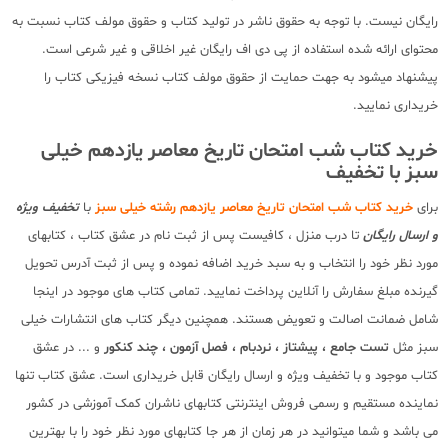
رایگان نیست. با توجه به حقوق ناشر در تولید کتاب و حقوق مولف کتاب نسبت به
محتوای ارائه شده استفاده از پی دی اف رایگان غیر اخلاقی و غیر شرعی است.
پیشنهاد میشود به جهت حمایت از حقوق مولف کتاب نسخه فیزیکی کتاب را
خریداری نمایید.
خرید کتاب شب امتحان تاریخ معاصر یازدهم خیلی
سبز با تخفیف
برای
خرید کتاب شب امتحان تاریخ معاصر یازدهم رشته خیلی سبز
با
تخفیف ویژه
و ارسال رایگان
تا درب منزل ، کافیست پس از ثبت نام در عشق کتاب ، کتابهای
مورد نظر خود را انتخاب و به سبد خرید اضافه نموده و پس از ثبت آدرس تحویل
گیرنده مبلغ سفارش را آنلاین پرداخت نمایید. تمامی کتاب های موجود در اینجا
شامل ضمانت اصالت و تعویض هستند. همچنین دیگر کتاب های انتشارات خیلی
سبز مثل
تست جامع ، پیشتاز ، نردبام ، فصل آزمون ، چند کنکور
و ... در عشق
کتاب موجود و با تخفیف ویژه و ارسال رایگان قابل خریداری است. عشق کتاب تنها
نماینده مستقیم و رسمی فروش اینترنتی کتابهای ناشران کمک آموزشی در کشور
می باشد و شما میتوانید در هر زمان از هر جا کتابهای مورد نظر خود را با بهترین