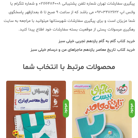
پیگیری سفارشات تهران شماره تلفن پشتیبانی 02166484008 و شماره تلگرام یا
واتس اپ 09203472622 می باشد که از ساعت 9 صبح تا 5 بعدازظهر پاسخگوی
شما عزیزان است و برای پیگیری سفارشات شهرستانها میتوانید با مراجعه به سایت
رهگیری مرسولات پستی از موقعیت بسته سفارشات خود اطلاع پیدا کنید.
خرید کتاب
گام به گام یازدهم تجربی خیلی سبز
خرید کتاب
تاریخ معاصر یازدهم ماجراهای من و درسام خیلی سبز
محصولات مرتبط با انتخاب شما
موجود
موجود
موج