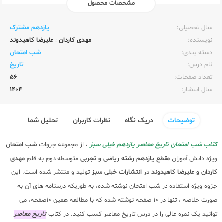
مشخصات محصول
ناشر:‌
خیلی سبز
سال تحصیلی:‌
یازدهم مشترک
نویسنده:‌
مهدی کاردان
،
علیرضا کاهیدوند
دسته بندی:
شب امتحان
نام درس:
تاریخ
تعداد صفحات:‌
56
سال انتشار:‌
1404
توضیحات
دریک نگاه
نظرات کاربران
تحلیل شما
کتاب شب امتحان تاریخ معاصر یازدهم خیلی سبز
، از مجموعه جزوات
شب امتحان
ویژه دانش آموزان
مقطع یازدهم رشته ریاضی و تجربی
متوسطه دوم به قلم
مهدی
کاردان و علیرضا کاهیدوند
در
انتشارات خیلی سبز
تولید و منتشر شده است. این
جزوه ویژه استفاده در شب امتحان نوشته شده، به طوریکه درسنامه های آن به
صورت خلاصه ، تنها در 10 صفحه نوشته شده که با مطالعه همین 10صفحه، می
توانید یک نمره عالی را در درس تاریخ معاصر کسب کنید. در کتاب
تاریخ معاصر