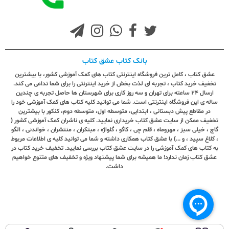
بانک کتاب عشق کتاب
عشق کتاب ، کامل ترین فروشگاه اینترنتی کتاب های کمک آموزشی کشور، با بیشترین
تخفیف خرید کتاب ، تجربه ای لذت بخش از خرید اینترنتی را برای شما تداعی می کند.
ارسال ٢٤ ساعته برای تهران و سه روز کاری برای شهرستان ها حاصل تجربه ی چندین
ساله ی این فروشگاه اینترنتی است. شما می توانید کلیه کتاب های کمک آموزشی خود را
در مقاطع پیش دبستانی ، ابتدایی، متوسطه اول، متوسطه دوم، کنکور با بیشترین
تخفیف ممکن از سایت عشق کتاب خریداری نمایید. کلیه ی ناشران کمک آموزشی کشور (
گاج ، خیلی سبز ، مهروماه ، قلم چی ، کاگو ، گلواژه ، مبتکران ، منتشران ، خواندنی ، الگو
، کلاغ سپید ، و ...) با عشق کتاب همکاری داشته و شما می توانید کلیه ی اطلاعات مربوط
به کتاب های کمک آموزشی را در سایت عشق کتاب بررسی نمایید. تخفیف خرید کتاب در
عشق کتاب زمان ندارد! ما همیشه برای شما پیشنهاد ویژه و تخفیف های متنوع خواهیم
داشت.