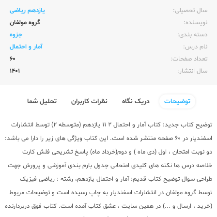
سال تحصیلی:‌
یازدهم ریاضی
نویسنده:‌
گروه مولفان
دسته بندی:
جزوه
نام درس:
آمار و احتمال
تعداد صفحات:‌
60
سال انتشار:‌
1401
توضیحات
دریک نگاه
نظرات کاربران
تحلیل شما
توضیح کتاب جدید: کتاب آمار و احتمال 2 11 یازدهم (متوسطه 2) توسط انتشارات
اسفندیار در 60 صفحه منتشر شده است. این کتاب ویژگی های زیر را دارا می باشد:
دو نوبت امتحان ، اول (دی ماه ) و دوم(خرداد ماه) پاسخ تشریحی فلش کارت
خلاصه درس ها نکته های کلیدی امتحانی جدول بارم بندی آموزشی و پرورش جهت
طراحی سوال توضیح کتاب قدیم: آمار و احتمال یازدهم، رشته : ریاضی فیزیک
توسط گروه مولفان در انتشارات اسفندیار به چاپ رسیده است و توضیحات مربوط
(خرید ، ارسال و ...) در همین سایت ، عشق کتاب آمده است. کتاب فوق دربردارنده