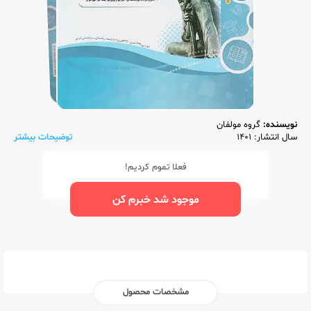
نویسنده:
گروه مولفان
سال انتشار: 1401
توضیحات بیشتر
فعلا تموم کردیم!
موجود شد خبرم کن
مشخصات محصول
ناشر:‌
اسفندیار