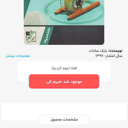
نویسنده:
بابک سادات
سال انتشار: 1397
توضیحات بیشتر
فعلا تموم کردیم!
موجود شد خبرم کن
مشخصات محصول
ناشر:‌
تخته سیاه