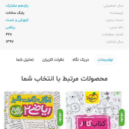
سال تحصیلی:‌
یازدهم مشترک
نویسنده:‌
بابک سادات
دسته بندی:
آموزش و تست
نام درس:
ریاضی
تعداد صفحات:‌
428
سال انتشار:‌
1397
توضیحات
دریک نگاه
نظرات کاربران
تحلیل شما
محصولات مرتبط با انتخاب شما
نامو
موجود
موجود