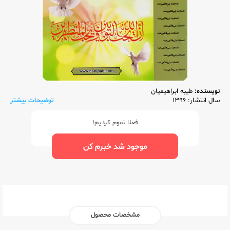
نویسنده:
طیبه ابراهیمیان
سال انتشار: 1396
توضیحات بیشتر
فعلا تموم کردیم!
موجود شد خبرم کن
مشخصات محصول
ناشر:‌
بنی هاشمی