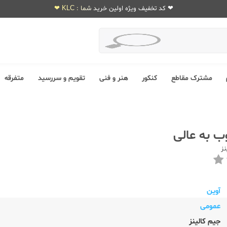
❤ کد تخفیف ویژه اولین خرید شما : KLC ❤
مشترک مقاطع
کنکور
هنر و فنی
تقویم و سررسید
متفرقه
ب به عالی
نز
آوین
عمومی
جیم کالینز