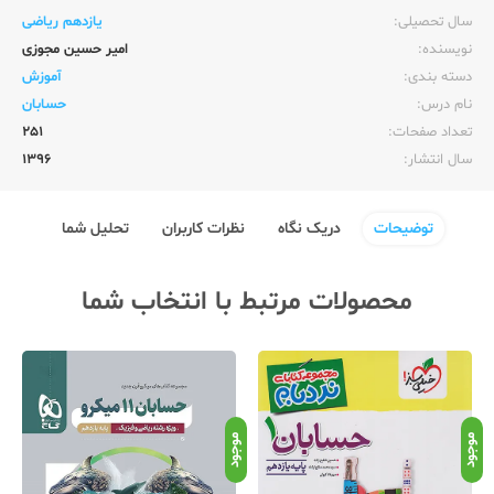
سال تحصیلی:‌
یازدهم ریاضی
نویسنده:‌
امیر حسین مجوزی
دسته بندی:
آموزش
نام درس:
حسابان
تعداد صفحات:‌
251
سال انتشار:‌
1396
توضیحات
دریک نگاه
نظرات کاربران
تحلیل شما
محصولات مرتبط با انتخاب شما
موجود
موجود
موج