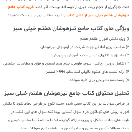
علت جلوگیری از حجم زیاد، خبری از درسنامه نیست. اگر قصد
خرید کتاب جامع
تیزهوشان هفتم خیلی سبز از عشق کتاب
را دارید مطالب زیر را از دست ندهید!
ویژگی های کتاب جامع تیزهوشان هفتم خیلی سبز
1) ویژه دانش آموزان مقطع هفتم
2) مناسب برای آمادگی جهت شرکت در آزمونهای تیزهوشان
3) منطبق با کتابهای درسی جدید آموزش و پرورش
3) شامل دروس ریاضی، علوم، فارسی، پیام های آسمان و قرآن و مطالعات اجتماعی
4) ارائه تست های متنوع تالیفی استاندارد (
2666 تست
)
5) پاسخنامه تشریحی برای کلیه سوالات
تحلیل محتوای کتاب جامع تیزهوشان هفتم خیلی سبز
در طراحی سوالات در این کتاب سعی شده است، تنوع در طراحی لحاظ شود تا دانش
اموز با روش های گوناگون طرح سوال آشنایی پیدا کند.سوال های این کتاب در
طیف های ساده، مشکل و پیچیده ارائه گردیده اند تا هماهنگ با مطالب درسی و
سبک سوالات آزمون سراسری و سایر آزمون ها، طبقه بندی سوالات لحاظ