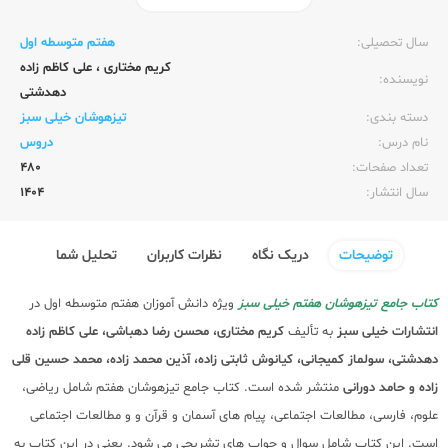
ناشر:‌
خیلی سبز
سال تحصیلی:‌
هفتم متوسطه اول
کریم مختاری
،
علی کاظم زاده
نویسنده:‌
دهدشتی
دسته بندی:
تیزهوشان خیلی سبز
نام درس:
دروس
تعداد صفحات:‌
480
سال انتشار:‌
1404
توضیحات
دریک نگاه
نظرات کاربران
تحلیل شما
کتاب جامع تیزهوشان هفتم خیلی سبز
ویژه دانش آموزان هفتم متوسطه اول در
انتشارات خیلی سبز
به تألیف
کریم مختاری، محسن رضا دهباشی، علی کاظم زاده
دهدشتی، سولماز کمیجانی، کیانوش ثابتی زاده، آذین محمد زاده، محمد حسین قلی
زاده و حامد دورانی
منتشر شده است. کتاب جامع تیزهوشان هفتم شامل ریاضی،
علوم، فارسی، مطالعات اجتماعی، پیام های آسمان و قرآن و و مطالعات اجتماعی
است. این کتاب شامل سوال و جواب های تشریحی می شود. یعنی در این کتاب به