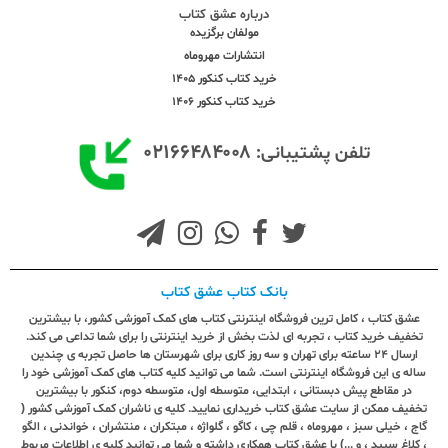
درباره عشق کتاب
مولفان برگزیده
انتشارات مهروماه
خرید کتاب کنکور 1405
خرید کتاب کنکور 1406
۰۲۱۶۶۴۸۴۰۰۸
تلفن پشتیبانی:
بانک کتاب عشق کتاب
عشق کتاب ، کامل ترین فروشگاه اینترنتی کتاب های کمک آموزشی کشور، با بیشترین
تخفیف خرید کتاب ، تجربه ای لذت بخش از خرید اینترنتی را برای شما تداعی می کند.
ارسال ٢٤ ساعته برای تهران و سه روز کاری برای شهرستان ها حاصل تجربه ی چندین
ساله ی این فروشگاه اینترنتی است. شما می توانید کلیه کتاب های کمک آموزشی خود را
در مقاطع پیش دبستانی ، ابتدایی، متوسطه اول، متوسطه دوم، کنکور با بیشترین
تخفیف ممکن از سایت عشق کتاب خریداری نمایید. کلیه ی ناشران کمک آموزشی کشور (
گاج ، خیلی سبز ، مهروماه ، قلم چی ، کاگو ، گلواژه ، مبتکران ، منتشران ، خواندنی ، الگو
، کلاغ سپید ، و ...) با عشق کتاب همکاری داشته و شما می توانید کلیه ی اطلاعات مربوط