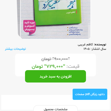
نویسنده:
کاظم غریبی
سال انتشار: 1405
توضیحات بیشتر
"۹۰۰,۰۰۰"
تومان
قیمت:
"۷۲۹,۰۰۰"
تومان
افزودن به سبد خرید
دانلود رایگان pdf صفحات
مشخصات محصول