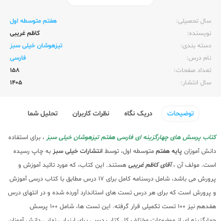
ناشر:‌
خیلی سبز
سال تحصیلی:‌
هفتم متوسطه اول
نویسنده:‌
کاظم غریبی
دسته بندی:
تیزهوشان خیلی سبز
نام درس:
فارسی
تعداد صفحات:‌
158
سال انتشار:‌
1405
توضیحات
دریک نگاه
نظرات کاربران
تحلیل شما
کتاب پرسش های چهارگزینه ای فارسی هفتم تیزهوشان خیلی سبز
، برای استفاده
دانش آموزان
پایه هفتم
متوسطه اول، توسط
انتشارات خیلی سبز
به چاپ رسیده
است. مولف آن ،
آقای کاظم غریبی
هستند. این کتاب، که مورد تائید آموزش و
پرورش می باشد، شامل درسنامه کامل برای 17 درس مطابق با کتاب درسی آموزش
و پرورش است که برای هر درس تست های استاندارد آورده شده و در انتهای درس
هفدهم نیز 100 تست تکمیلی قرار گرفته. این تست ها، شامل 100 پرسش
چهارگزینه ای از موضوعات مختلف کل کتاب درسی برای ارزیابی نهایی دانش آموزان