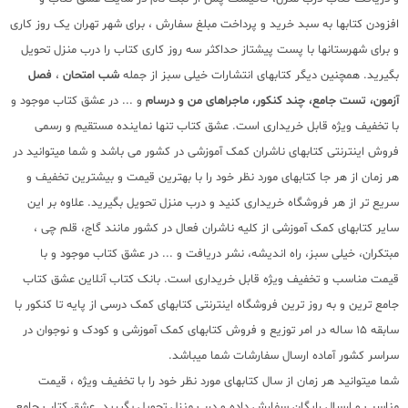
افزودن کتابها به سبد خرید و پرداخت مبلغ سفارش ، برای شهر تهران یک روز کاری
و برای شهرستانها با پست پیشتاز حداکثر سه روز کاری کتاب را درب منزل تحویل
بگیرید. همچنین دیگر کتابهای انتشارات خیلی سبز از جمله
شب امتحان
،
فصل
آزمون، تست جامع، چند کنکور، ماجراهای من و درسام
و ... در عشق کتاب موجود و
با تخفیف ویژه قابل خریداری است. عشق کتاب تنها نماینده مستقیم و رسمی
فروش اینترنتی کتابهای ناشران کمک آموزشی در کشور می باشد و شما میتوانید در
هر زمان از هر جا کتابهای مورد نظر خود را با بهترین قیمت و بیشترین تخفیف و
سریع تر از هر فروشگاه خریداری کنید و درب منزل تحویل بگیرید. علاوه بر این
سایر کتابهای کمک آموزشی از کلیه ناشران فعال در کشور مانند گاج، قلم چی ،
مبتکران، خیلی سبز، راه اندیشه، نشر دریافت و ... در عشق کتاب موجود و با
قیمت مناسب و تخفیف ویژه قابل خریداری است. بانک کتاب آنلاین عشق کتاب
جامع ترین و به روز ترین فروشگاه اینترنتی کتابهای کمک درسی از پایه تا کنکور با
سابقه 15 ساله در امر توزیع و فروش کتابهای کمک آموزشی و کودک و نوجوان در
سراسر کشور آماده ارسال سفارشات شما میباشد.
شما میتوانید هر زمان از سال کتابهای مورد نظر خود را با تخفیف ویژه ، قیمت
مناسب و ارسال رایگان سفارش داده و درب منزل تحویل بگیرید. عشق کتاب جامع