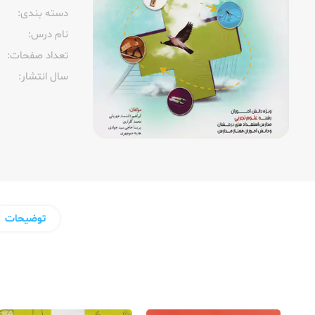
دسته بندی:
نام درس:
تعداد صفحات:‌
سال انتشار:‌
توضیحات