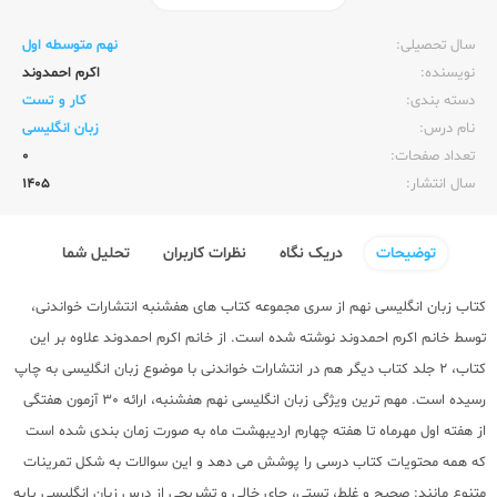
ناشر:‌
خواندنی
سال تحصیلی:‌
نهم متوسطه اول
نویسنده:‌
اکرم احمدوند
دسته بندی:
کار و تست
نام درس:
زبان انگلیسی
تعداد صفحات:‌
0
سال انتشار:‌
1405
توضیحات
دریک نگاه
نظرات کاربران
تحلیل شما
کتاب زبان انگلیسی نهم از سری مجموعه کتاب های هفشنبه انتشارات خواندنی،
توسط خانم اکرم احمدوند نوشته شده است. از خانم اکرم احمدوند علاوه بر این
کتاب، 2 جلد کتاب دیگر هم در انتشارات خواندنی با موضوع زبان انگلیسی به چاپ
رسیده است. مهم ترین ویژگی زبان انگلیسی نهم هفشنبه، ارائه 30 آزمون هفتگی
از هفته اول مهرماه تا هفته چهارم اردیبهشت ماه به صورت زمان بندی شده است
که همه محتویات کتاب درسی را پوشش می دهد و این سوالات به شکل تمرینات
متنوع مانند: صحیح و غلط، تستی، جای خالی و تشریحی از درس زبان انگلیسی پایه