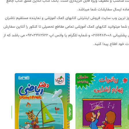
ا قیمت مناسب و تخفیف ویژه قابل خریداری است. بانک کتاب آنلاین عشق کتاب جامع
 روز ترین وب سایت فروش اینترنتی کتابهای کمک آموزشی و نماینده مستقیم ناشران
 به شما تقدیم مینماید و شما میتوانید کتابهای کمک آموزشی تمامی مقاطع تحصیلی تا کنکور را آنلاین سفارش
داده و درب منزل دریافت نمایید. برای اطلاع از شرایط ویژه تخفیف و جشنواره های عشق کتاب اینستاگرام عشق کتاب را دنبال کنید. برای پیگیری سفارشات تهران شماره تلفن پشتیبانی 02166484008 و شماره تلگرام یا واتس اپ 09203472622 می باشد که از
د
موجود
موجود