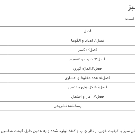
بز
 است:
فصل
فصل1: اعداد و الگوها
فصل2: کسر
فصل3: ضرب و تقسیم
فصل4:اندازه گیری
فصل5: عدد مخلوط و اعشاری
فصل6:شکل های هندسی
فصل7: آمار و احتمال
پسخنامه تشریحی
سبز با کیفیت خوبی از نظر چاپ و کاغذ تولید شده و به همین دلیل قیمت مناسبی دارد