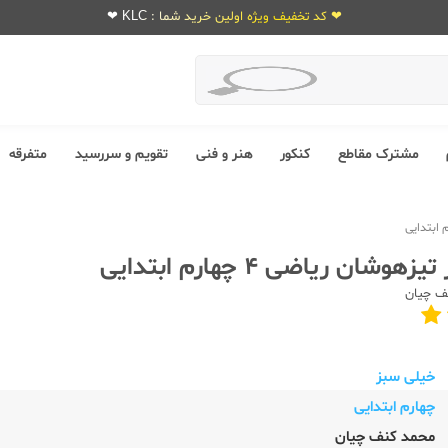
❤ کد تخفیف ویژه اولین خرید شما : KLC ❤
مشترک مقاطع
کنکور
هنر و فنی
تقویم و سررسید
متفرقه
شان ریاضی 4 چهارم ابتدایی
ف چیان
خیلی سبز
چهارم ابتدایی
محمد کنف چیان