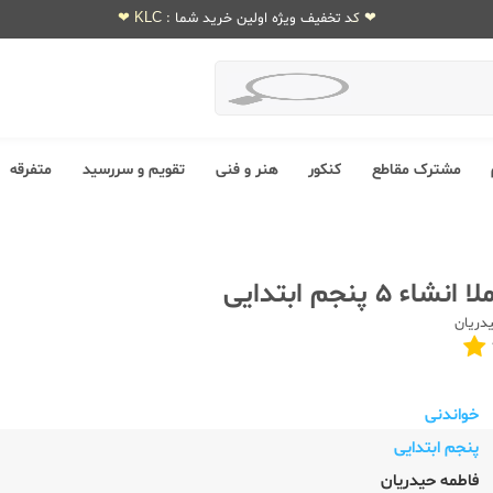
❤ کد تخفیف ویژه اولین خرید شما : KLC ❤
مشترک مقاطع
کنکور
هنر و فنی
تقویم و سررسید
متفرقه
ء 5 پنجم ابتدایی
دریان
خواندنی
پنجم ابتدایی
فاطمه حیدریان