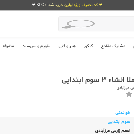
❤ کد تخفیف ویژه اولین خرید شما : KLC ❤
مشترک مقاطع
کنکور
هنر و فنی
تقویم و سررسید
متفرقه
ء 3 سوم ابتدایی
ی مرزآبادی
خواندنی
سوم ابتدایی
اعظم زارعی مرزآبادی