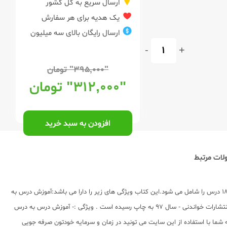
ارسال سریع به کل کشور
یک هدیه برای هر سفارش
ارسال رایگان بالای سه میلیون
-
+
"۳۹۵,۰۰۰"
تومان
"۳۱۲,۰۰۰"
تومان
افزودن به سبد خرید
ات مرتبط
توضیح کتاب جدید:کتاب آموزکار فارسی چهارم ابتدایی، مورد تأیید آموزش و پرورش توسط انتشارات خواندنی و تألیف زهرا نادری در 132 صفحه منتشر شده است.این کتاب 18 درس را شامل می شود.این کتاب ویژگی های زیر را دارا می باشد:آموزش درس به
درس طبق فصول کتابتمرین های مرتبط با هر درسنکته های کاربردیارزشیابی مستمر در انتهای هر فصلتوضیح کتاب قدیم:آموزکار فارسی چهارم 4ابتدایی توسط زهرا نادری در انتشارات خواندنی - سال 97 به چاپ رسیده است . ویژگی :- آموزش درس به درس
ما با استفاده از این سایت می تونید در زمان و سرمایه خودتون صرفه جویی