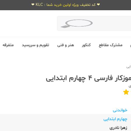
❤ کد تخفیف ویژه اولین خرید شما : KLC ❤
مشترک مقاطع
کنکور
هنر و فنی
تقویم و سررسید
متفرقه
فارسی 4 چهارم ابتدایی
ی
خواندنی
چهارم ابتدایی
زهرا نادری