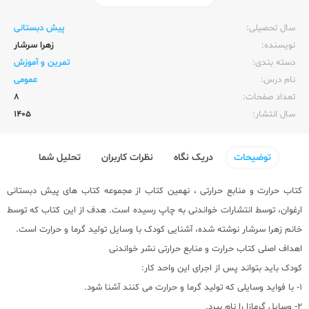
ناشر:‌
خواندنی
سال تحصیلی:‌
پیش دبستانی
نویسنده:‌
زهرا سرشار
دسته بندی:
تمرین و آموزش
نام درس:
عمومی
تعداد صفحات:‌
8
سال انتشار:‌
1405
توضیحات
دریک نگاه
نظرات کاربران
تحلیل شما
کتاب حرارت و منابع حرارتی ، نهمین کتاب از مجموعه کتاب های پیش دبستانی
ارغوان، توسط انتشارات خواندنی به چاپ رسیده است. هدف از این کتاب که توسط
خانم زهرا سرشار نوشته شده، آشنایی کودک با وسایل تولید گرما و حرارت است.
اهداف اصلی کتاب حرارت و منابع حرارتی نشر خواندنی
کودک باید بتواند پس از اجرای این واحد کار:
1- با فواید وسایلی که تولید گرما و حرارت می کنند آشنا شود.
2- وسایل گرمازا را نام ببرد.