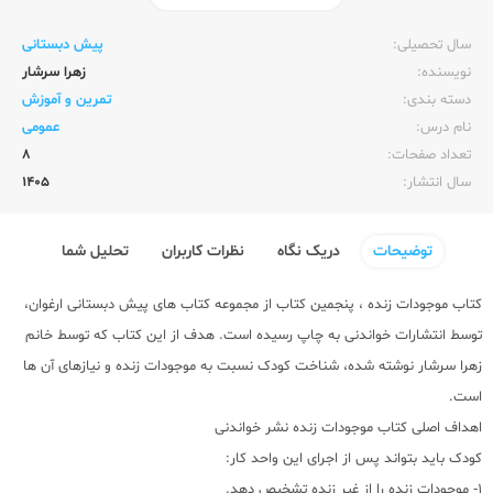
ناشر:‌
خواندنی
سال تحصیلی:‌
پیش دبستانی
نویسنده:‌
زهرا سرشار
دسته بندی:
تمرین و آموزش
نام درس:
عمومی
تعداد صفحات:‌
8
سال انتشار:‌
1405
توضیحات
دریک نگاه
نظرات کاربران
تحلیل شما
کتاب موجودات زنده ، پنجمین کتاب از مجموعه کتاب های پیش دبستانی ارغوان،
توسط انتشارات خواندنی به چاپ رسیده است. هدف از این کتاب که توسط خانم
زهرا سرشار نوشته شده، شناخت کودک نسبت به موجودات زنده و نیازهای آن ها
است.
اهداف اصلی کتاب موجودات زنده نشر خواندنی
کودک باید بتواند پس از اجرای این واحد کار:
1- موجودات زنده را از غیر زنده تشخیص دهد.