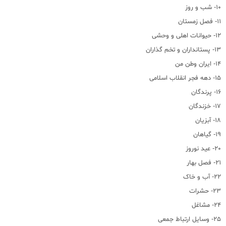
10- شب و روز
11- فصل زمستان
12- حیوانات اهلی و وحشی
13- پستانداران و تخم گذاران
14- ایران وطن من
15- دهه فجر انقلاب اسلامی
16- پرندگان
17- خزندگان
18- آبزیان
19- گیاهان
20- عید نوروز
21- فصل بهار
22- آب و خاک
23- حشرات
24- مشاغل
25- وسایل ارتباط جمعی