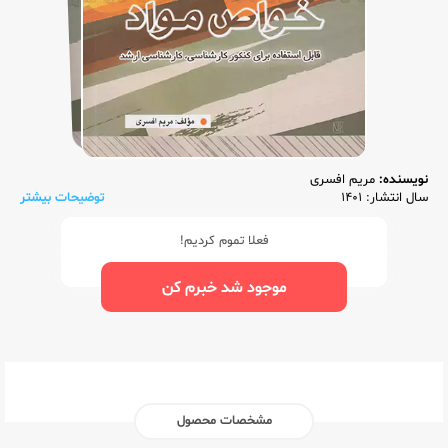
نویسنده:
مریم افسری
سال انتشار: 1401
توضیحات بیشتر
فعلا تموم کردیم!
موجود شد خبرم کن
مشخصات محصول
ناشر:‌
راه اندیشه