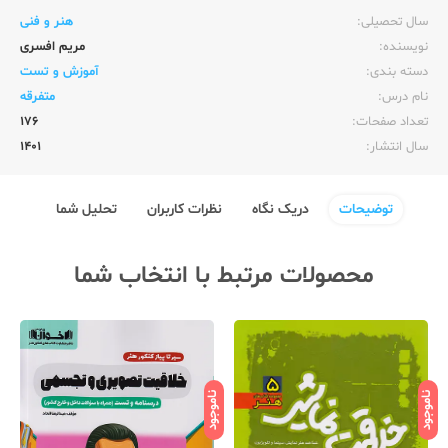
سال تحصیلی:‌
هنر و فنی
نویسنده:‌
مریم افسری
دسته بندی:
آموزش و تست
نام درس:
متفرقه
تعداد صفحات:‌
176
سال انتشار:‌
1401
توضیحات
دریک نگاه
نظرات کاربران
تحلیل شما
محصولات مرتبط با انتخاب شما
ناموجود
ناموجود
نامو