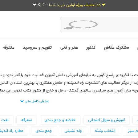
❤ کد تخفیف ویژه اولین خرید شما : KLC ❤
مشترک مقاطع
کنکور
هنر و فنی
تقویم و سررسید
متفرقه
 با انگیزه ی پاسخ گویی به نیازهای آموزشی دانش آموزان فعالیت خود را آغاز نمود و
د، از دیگر فعالیت های
انتشارات راه اندیشه
و حاصل همکاری با بهترین استادان کلاس ه
رچه های آزمون های سراسری سالهای گذشته داخل و خارج از کشور کتاب تدوین می نمای
نمایش کامل متن
آموزش و سوال امتحانی
خلاصه و جمع بندی
متفرقه
لغت ن
م سبز
انتخاب رشته
چله نشینی
جمع بندی
عطارد راه اندی