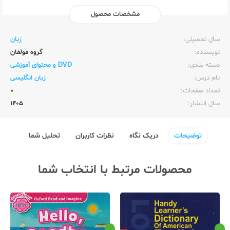
مشخصات محصول
ناشر:‌
زبان خارجه
سال تحصیلی:‌
زبان
نویسنده:‌
گروه مولفان
دسته بندی:
DVD و محتوای آموزشی
نام درس:
زبان انگلیسی
تعداد صفحات:‌
0
سال انتشار:‌
1405
توضیحات
دریک نگاه
نظرات کاربران
تحلیل شما
محصولات مرتبط با انتخاب شما