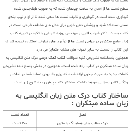
تست ها به صورت درک مطلب و کلوزتست ارائه شده و حجم قابل قبولی دارد.
سطح تست ها از آسان به سخت چیدمان شده که به صورت طبقه‌بندی شده
گردآوری شده است.در گردآوری و تالیف تست ها سعی شده تا از اواع تیپ بندی
تستی استفاده شود و پوشش دهی خوبی برای مدل های مختلف طراحی تست در
کتاب هست. دکتر شهاب اناری و مهندس روزبه شهلایی با تکیه بر تجربه کتاب
زبان جامع مبتکران در طراحی تست ها از نوآوری های فراوانی استفاده نموده اند که
این کتاب را نسبت به سایر نمونه های مشابه متمایز می دارد.
همچنین پاسخنامه تشریحی کلیه سوالات
کتاب کمک درسی
درک متن انگلیسی به
زبان ساده مبتکران در کتاب ارائه شده است. همچنین در بخش پاسخ نامه تشریحی
کلمات جدید به صورت جدول ارائه شده که برای بالا بردن تسلط شما بر لغات و
واژگان تاثیر بسزایی خواهد داشت. ساختار کتاب پیش رو به شرح زیر است:
ساختار کتاب درک متن زبان انگلیسی به
زبان ساده مبتکران :
فصل
تعداد تست
درک مطلب های هماهنگ با متون
200 تست