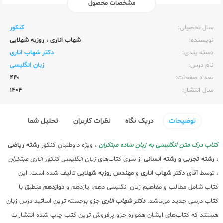
مشخصات محصول
ناشر:‌
مبتکران
سال تحصیلی:‌
کنکور
نویسنده:‌
شهاب اناری
،
روزبه شهلایی
دسته بندی:
دکتر شهاب اناری
نام درس:
زبان انگلیسی
تعداد صفحات:‌
440
سال انتشار:‌
1404
توضیحات
دریک نگاه
نظرات کاربران
تحلیل شما
کتاب درک متن انگلیسی به زبان ساده مبتکران
، ویژه داوطلبان کنکور
رشته ریاضی
، رشته تجربی و رشته انسانی
از سری کتاب‌های
زبان انگلیسی کنکور اناری مبتکران
، توسط آقای
دکتر شهاب اناری
و
مهندس روزبه شهلایی
تالیف شده است. این
کتاب شامل مطالب و مفاهیم زبان انگلیسی دهم، یازدهم و
دوازدهم
منطبق با
کتاب درسی جدید می‌باشد.
دکتر شهاب اناری
جزو برجسته ترین اساتید درس زبان
هستند که کتاب‌های ایشان همواره جزو پرفروش ترین کتب چاپ شده انتشارات