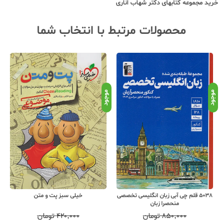
خرید مجموعه کتابهای دکتر
شهاب اناری
محصولات مرتبط با انتخاب شما
نامو
موجود
موجود
5038 قلم چی آبی زبان انگلیسی تخصصی
خیلی سبز پت و متن
منحصرا زبان
۸۵۰,۰۰۰
تومان
۴۲۰,۰۰۰
تومان